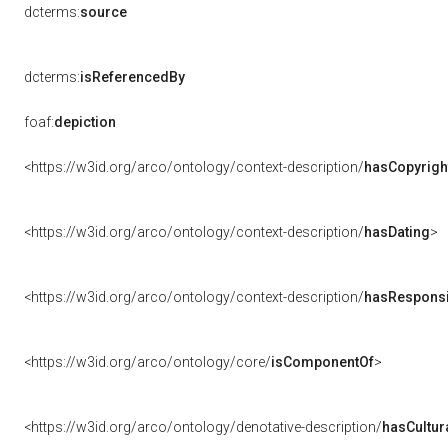
dcterms:
source
dcterms:
isReferencedBy
foaf:
depiction
<https://w3id.org/arco/ontology/context-description/
hasCopyrigh
<https://w3id.org/arco/ontology/context-description/
hasDating
>
<https://w3id.org/arco/ontology/context-description/
hasResponsib
<https://w3id.org/arco/ontology/core/
isComponentOf
>
<https://w3id.org/arco/ontology/denotative-description/
hasCultur