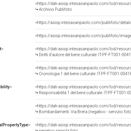
<https://dati-asisp.intesasanpaolo.com/lod/resour
Archivio Publifoto
<https://asisp.intesasanpaolo.com/publifoto/ima
t
>
<https://dati-asisp.intesasanpaolo.com/lod/resou
Diritti d'autore del bene culturale: IT-PF-FT001-004
<https://dati-asisp.intesasanpaolo.com/lod/resou
Cronologia 1 del bene culturale: IT-PF-FT001-0041
ility
>
<https://dati-asisp.intesasanpaolo.com/lod/resour
Responsabilità 1 del bene culturale: IT-PF-FT001-
<https://dati-asisp.intesasanpaolo.com/lod/resou
Bombardamenti. Via Brera (negativo - servizio fot
alPropertyType
>
<https://dati-asisp.intesasanpaolo.com/lod/resour
negativo singola foto