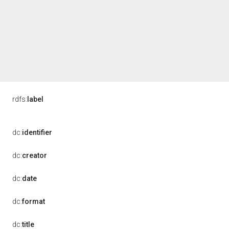
rdfs:
label
dc:
identifier
dc:
creator
dc:
date
dc:
format
dc:
title