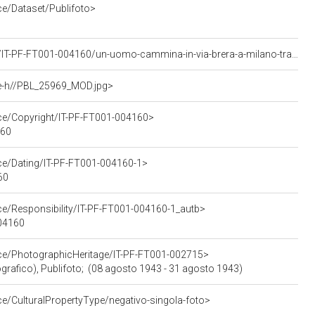
ce/Dataset/Publifoto>
<https://asisp.intesasanpaolo.com/publifoto/detail/IT-PF-FT001-004160/un-uomo-cammina-in-via-brera-a-milano-tra-le-macerie-dei-palazzi-bombardati>
ge-h//PBL_25969_MOD.jpg>
rce/Copyright/IT-PF-FT001-004160>
160
rce/Dating/IT-PF-FT001-004160-1>
60
ce/Responsibility/IT-PF-FT001-004160-1_autb>
004160
rce/PhotographicHeritage/IT-PF-FT001-002715>
ografico), Publifoto; (08 agosto 1943 - 31 agosto 1943)
ce/CulturalPropertyType/negativo-singola-foto>