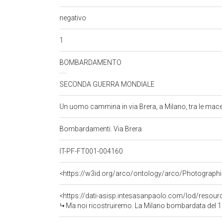
negativo
1
BOMBARDAMENTO
SECONDA GUERRA MONDIALE
Un uomo cammina in via Brera, a Milano, tra le mace
Bombardamenti. Via Brera
IT-PF-FT001-004160
<https://w3id.org/arco/ontology/arco/Photographi
<https://dati-asisp.intesasanpaolo.com/lod/resou
Ma noi ricostruiremo. La Milano bombardata del 1943