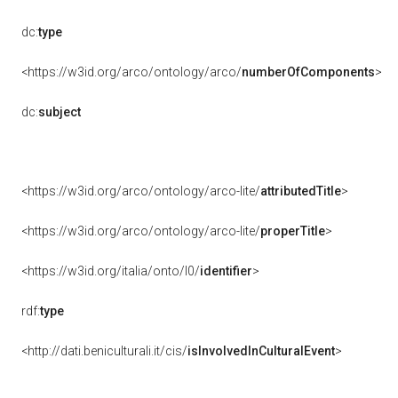
dc:
type
<https://w3id.org/arco/ontology/arco/
numberOfComponents
>
dc:
subject
<https://w3id.org/arco/ontology/arco-lite/
attributedTitle
>
<https://w3id.org/arco/ontology/arco-lite/
properTitle
>
<https://w3id.org/italia/onto/l0/
identifier
>
rdf:
type
<http://dati.beniculturali.it/cis/
isInvolvedInCulturalEvent
>