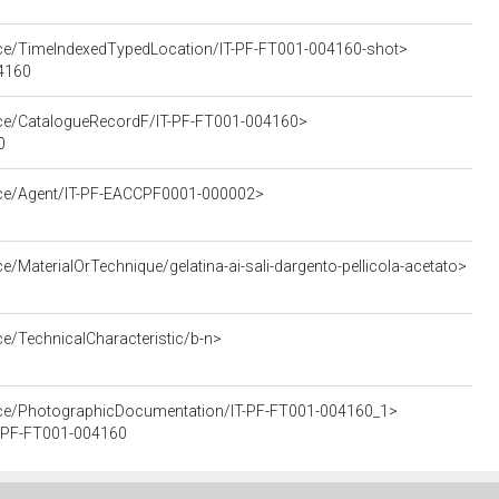
urce/TimeIndexedTypedLocation/IT-PF-FT001-004160-shot>
04160
urce/CatalogueRecordF/IT-PF-FT001-004160>
0
urce/Agent/IT-PF-EACCPF0001-000002>
e/MaterialOrTechnique/gelatina-ai-sali-dargento-pellicola-acetato>
ce/TechnicalCharacteristic/b-n>
urce/PhotographicDocumentation/IT-PF-FT001-004160_1>
IT-PF-FT001-004160