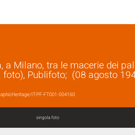
a Milano, tra le macerie dei pal
 foto), Publifoto; (08 agosto 194
graphicHeritage/IT-PF-FT001-004160
singola foto