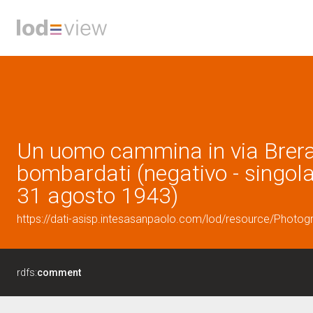
Un uomo cammina in via Brera, 
bombardati (negativo - singola
31 agosto 1943)
https://dati-asisp.intesasanpaolo.com/lod/resource/Photo
rdfs:
comment