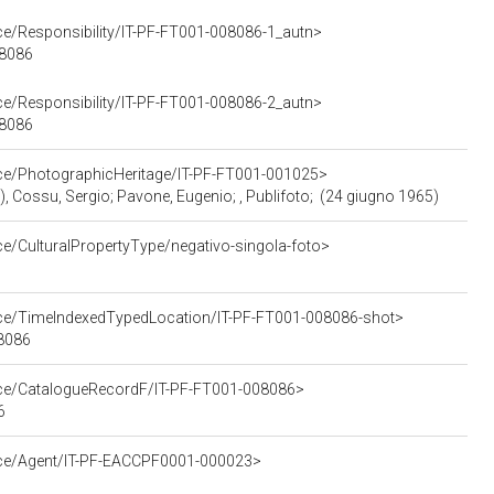
ce/Responsibility/IT-PF-FT001-008086-1_autn>
08086
ce/Responsibility/IT-PF-FT001-008086-2_autn>
08086
rce/PhotographicHeritage/IT-PF-FT001-001025>
ico), Cossu, Sergio; Pavone, Eugenio; , Publifoto; (24 giugno 1965)
ce/CulturalPropertyType/negativo-singola-foto>
urce/TimeIndexedTypedLocation/IT-PF-FT001-008086-shot>
08086
urce/CatalogueRecordF/IT-PF-FT001-008086>
6
urce/Agent/IT-PF-EACCPF0001-000023>