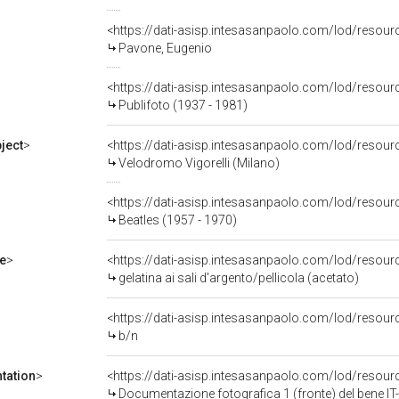
<https://dati-asisp.intesasanpaolo.com/lod/reso
Pavone, Eugenio
<https://dati-asisp.intesasanpaolo.com/lod/reso
Publifoto (1937 - 1981)
ject
>
<https://dati-asisp.intesasanpaolo.com/lod/resou
Velodromo Vigorelli (Milano)
<https://dati-asisp.intesasanpaolo.com/lod/reso
Beatles (1957 - 1970)
e
>
<https://dati-asisp.intesasanpaolo.com/lod/resourc
gelatina ai sali d'argento/pellicola (acetato)
<https://dati-asisp.intesasanpaolo.com/lod/resour
b/n
tation
>
<https://dati-asisp.intesasanpaolo.com/lod/reso
Documentazione fotografica 1 (fronte) del bene 