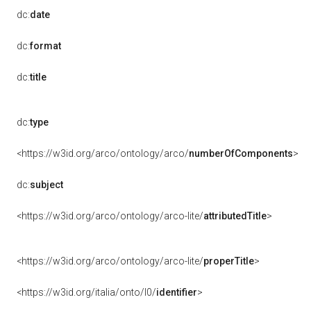
dc:
date
dc:
format
dc:
title
dc:
type
<https://w3id.org/arco/ontology/arco/
numberOfComponents
>
dc:
subject
<https://w3id.org/arco/ontology/arco-lite/
attributedTitle
>
<https://w3id.org/arco/ontology/arco-lite/
properTitle
>
<https://w3id.org/italia/onto/l0/
identifier
>