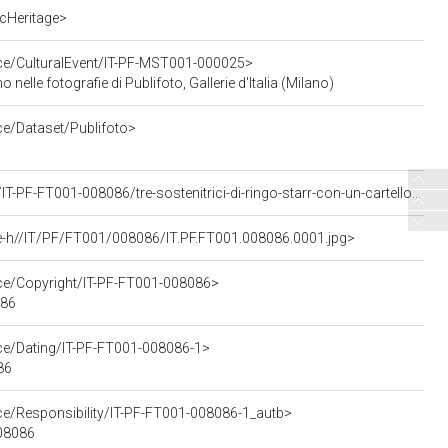
cHeritage>
rce/CulturalEvent/IT-PF-MST001-000025>
o nelle fotografie di Publifoto, Gallerie d'Italia (Milano)
ce/Dataset/Publifoto>
<https://asisp.intesasanpaolo.com/publifoto/detail/IT-PF-FT001-008086/tre-sostenitrici-di-ringo-starr-con-un-cartello-a-lui-dedicato-tra-il-pubblico-al-concerto-pomeridiano-dei-beatles-al-vigorelli-di-milano>
e-h//IT/PF/FT001/008086/IT.PF.FT001.008086.0001.jpg>
rce/Copyright/IT-PF-FT001-008086>
086
rce/Dating/IT-PF-FT001-008086-1>
86
ce/Responsibility/IT-PF-FT001-008086-1_autb>
008086