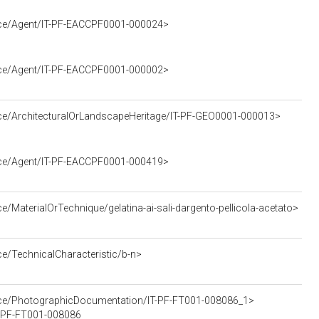
urce/Agent/IT-PF-EACCPF0001-000024>
urce/Agent/IT-PF-EACCPF0001-000002>
rce/ArchitecturalOrLandscapeHeritage/IT-PF-GEO0001-000013>
urce/Agent/IT-PF-EACCPF0001-000419>
e/MaterialOrTechnique/gelatina-ai-sali-dargento-pellicola-acetato>
ce/TechnicalCharacteristic/b-n>
urce/PhotographicDocumentation/IT-PF-FT001-008086_1>
IT-PF-FT001-008086