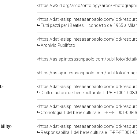
<https://w3id.org/arco/ontology/arco/Photographi
<https://dati-asisp.intesasanpaolo.com/lod/resou
Tutti pazzi per i Beatles. Il concerto del 1965 a Milan
<https://dati-asisp.intesasanpaolo.com/lod/resour
Archivio Publifoto
<https://asisp.intesasanpaolo.com/publifoto/imag
t
>
<https://dati-asisp.intesasanpaolo.com/lod/resou
Diritti d'autore del bene culturale: IT-PF-FT001-008
<https://dati-asisp.intesasanpaolo.com/lod/resou
Cronologia 1 del bene culturale: IT-PF-FT001-0080
ility
>
<https://dati-asisp.intesasanpaolo.com/lod/resour
Responsabilità 1 del bene culturale: IT-PF-FT001-