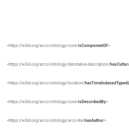
<https://w3id.org/arco/ontology/core/
isComponentOf
>
<https://w3id.org/arco/ontology/denotative-description/
hasCultur
<https://w3id.org/arco/ontology/location/
hasTimeIndexedTypedL
<https://w3id.org/arco/ontology/core/
isDescribedBy
>
<https://w3id.org/arco/ontology/arco-lite/
hasAuthor
>