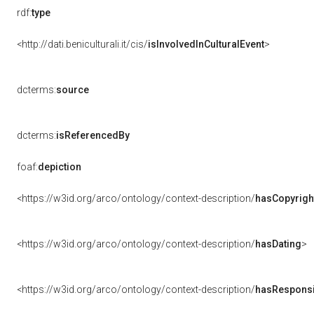
rdf:
type
<http://dati.beniculturali.it/cis/
isInvolvedInCulturalEvent
>
dcterms:
source
dcterms:
isReferencedBy
foaf:
depiction
<https://w3id.org/arco/ontology/context-description/
hasCopyrigh
<https://w3id.org/arco/ontology/context-description/
hasDating
>
<https://w3id.org/arco/ontology/context-description/
hasResponsib