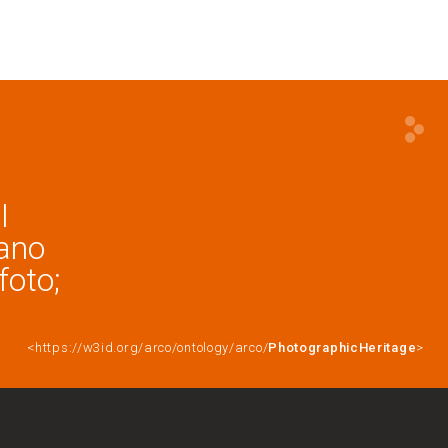
l
lano
foto;
<https://w3id.org/arco/ontology/arco/
PhotographicHeritage
>