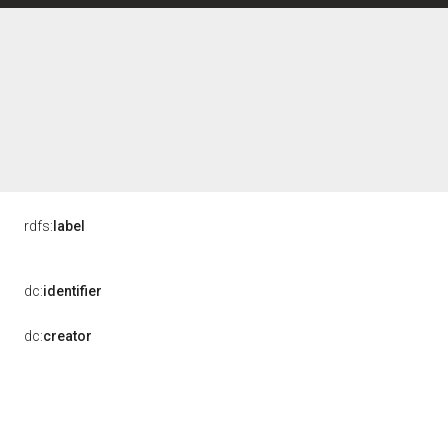
rdfs:
label
dc:
identifier
dc:
creator