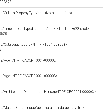
1-008628
ce/CulturalPropertyType/negativo-singola-foto>
urce/TimeIndexedTypedLocation/IT-PF-FT001-008628-shot>
08628
urce/CatalogueRecordF/IT-PF-FT001-008628>
8
urce/Agent/IT-PF-EACCPF0001-000002>
urce/Agent/IT-PF-EACCPF0001-000008>
)
rce/ArchitecturalOrLandscapeHeritage/IT-PF-GEO0001-000003>
e/MaterialOrTechnique/gelatina-ai-sali-dargento-vetro>