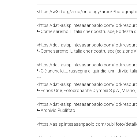
<https://w3id.org/arco/ontology/arco/Photographi
<https://dati-asisp.intesasanpaolo.com/lod/resou
Come saremo. L'Italia che ricostruisce, Fortezza d
<https://dati-asisp.intesasanpaolo.com/lod/resou
Come saremo. L'Italia che ricostruisce (edizione Vic
<https://dati-asisp.intesasanpaolo.com/lod/resou
C'è anche lei...: rassegna di quindici anni di vita italiana presentata dalla Publifoto. 
<https://dati-asisp.intesasanpaolo.com/lod/resou
Echos One, Fotocronache Olympia S.p.A., Milano,
<https://dati-asisp.intesasanpaolo.com/lod/resour
Archivio Publifoto