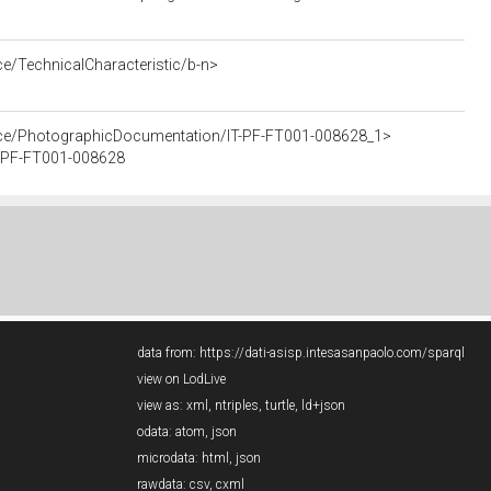
ce/TechnicalCharacteristic/b-n>
urce/PhotographicDocumentation/IT-PF-FT001-008628_1>
IT-PF-FT001-008628
data from:
https://dati-asisp.intesasanpaolo.com/sparql
view on LodLive
view as:
xml
,
ntriples
,
turtle
,
ld+json
odata:
atom
,
json
microdata:
html
,
json
rawdata:
csv
,
cxml