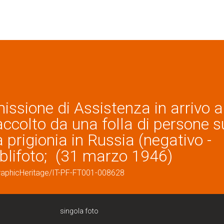
issione di Assistenza in arrivo a
ccolto da una folla di persone s
 prigionia in Russia (negativo -
 Publifoto; (31 marzo 1946)
graphicHeritage/IT-PF-FT001-008628
singola foto