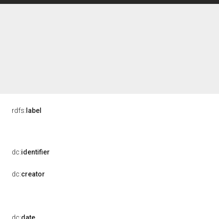
rdfs:
label
dc:
identifier
dc:
creator
dc:
date