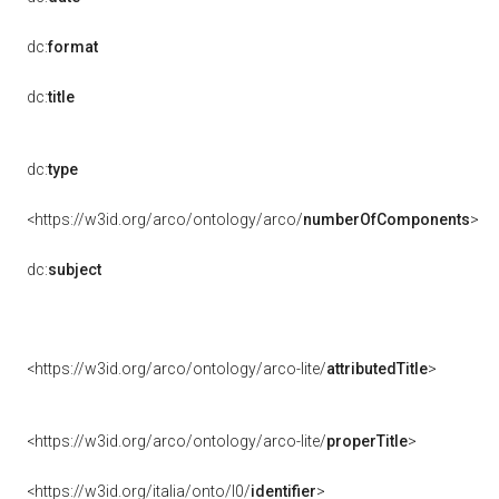
dc:
format
dc:
title
dc:
type
<https://w3id.org/arco/ontology/arco/
numberOfComponents
>
dc:
subject
<https://w3id.org/arco/ontology/arco-lite/
attributedTitle
>
<https://w3id.org/arco/ontology/arco-lite/
properTitle
>
<https://w3id.org/italia/onto/l0/
identifier
>