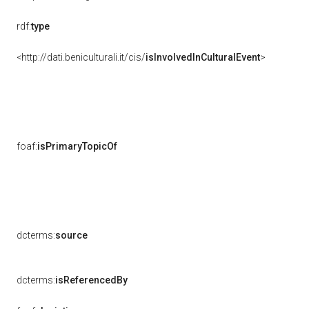
rdf:
type
<http://dati.beniculturali.it/cis/
isInvolvedInCulturalEvent
>
foaf:
isPrimaryTopicOf
dcterms:
source
dcterms:
isReferencedBy