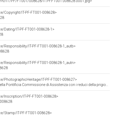
e-h//IT/PF/FT001/008628/IT.PF.FT001.008628.0001.jpg>
rce/Copyright/IT-PF-FT001-008628>
628
rce/Dating/IT-PF-FT001-008628-1>
28
ce/Responsibility/IT-PF-FT001-008628-1_autb>
008628
ce/Responsibility/IT-PF-FT001-008628-1_autn>
08628
rce/PhotographicHeritage/IT-PF-FT001-008627>
Assistenza con i reduci della prigionia in Russia (negativo - servizio fotografico), Publifoto; (31 marzo 1946)
ce/Inscription/IT-PF-FT001-008628>
1-008628
urce/Stamp/IT-PF-FT001-008628>