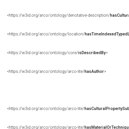
<https://w3id.org/arco/ontology/denotative-description/
hasCultur
<https://w3id.org/arco/ontology/location/
hasTimeIndexedTypedL
<https://w3id.org/arco/ontology/core/
isDescribedBy
>
<https://w3id.org/arco/ontology/arco-lite/
hasAuthor
>
<https://w3id.org/arco/ontology/arco-lite/
hasCulturalPropertySub
<https://w3id.org/arco/ontology/arco-lite/
hasMaterialOrTechniqu