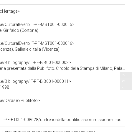
cHeritage>
rce/CulturalEvent/IT-PF-MST001-000015>
el Girifalco (Cortona)
rce/CulturalEvent/IT-PF-MST001-000016>
enza), Gallerie d'Italia (Vicenza)
rce/Bibliography/IT-PF-BIB001-000003>
Circolo della Stampa di Milano, Palazzo Serbelloni, 11 novembre - 5 dicembre 1961, Amilcare Pizzi S.p.A., Milano, 1961
rce/Bibliography/IT-PF-BIB001-000011>
 1998
ce/Dataset/Publifoto>
<https://asisp.intesasanpaolo.com/publifoto/detail/IT-PF-FT001-008628/un-treno-della-pontificia-commissione-di-assistenza-in-arrivo-alla-stazione-centrale-di-milano-e-accolto-da-una-folla-di-persone-sulle-banchine-a-bordo-i-reduci-della-prigionia-in-russia>