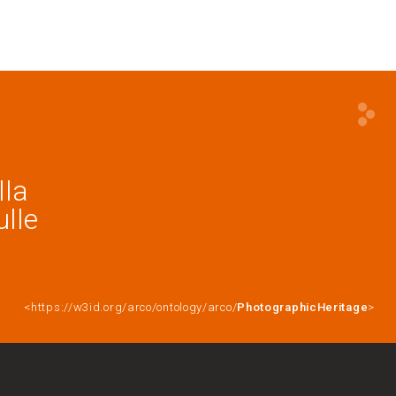
lla
ulle
<https://w3id.org/arco/ontology/arco/
PhotographicHeritage
>