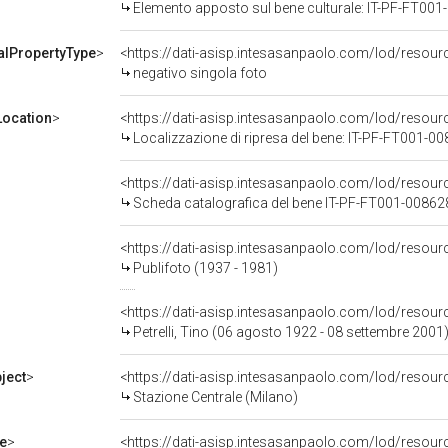
Elemento apposto sul bene culturale: IT-PF-FT00
alPropertyType
>
<https://dati-asisp.intesasanpaolo.com/lod/resour
negativo singola foto
ocation
>
<https://dati-asisp.intesasanpaolo.com/lod/reso
Localizzazione di ripresa del bene: IT-PF-FT001-0
<https://dati-asisp.intesasanpaolo.com/lod/reso
Scheda catalografica del bene IT-PF-FT001-00862
<https://dati-asisp.intesasanpaolo.com/lod/reso
Publifoto (1937 - 1981)
<https://dati-asisp.intesasanpaolo.com/lod/reso
Petrelli, Tino (06 agosto 1922 - 08 settembre 2001
ject
>
<https://dati-asisp.intesasanpaolo.com/lod/resou
Stazione Centrale (Milano)
e
>
<https://dati-asisp.intesasanpaolo.com/lod/resourc