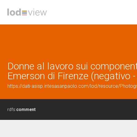
Donne al lavoro sui componenti 
Emerson di Firenze (negativo - 
https://dati-asisp.intesasanpaolo.com/lod/resource/Photo
rdfs:
comment