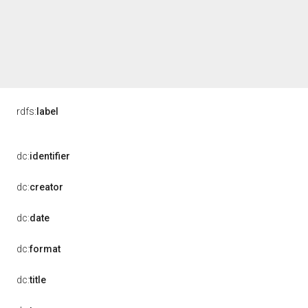
rdfs:
label
dc:
identifier
dc:
creator
dc:
date
dc:
format
dc:
title