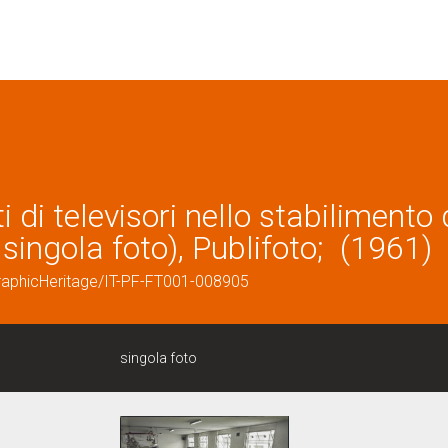
di televisori nello stabilimento 
singola foto), Publifoto; (1961)
graphicHeritage/IT-PF-FT001-008905
singola foto