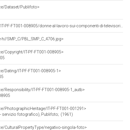
ce/Dataset/Publifoto>
<https://asisp.intesasanpaolo.com/publifoto/detail/IT-PF-FT001-008905/donne-al-lavoro-sui-componenti-di-televisori-nello-stabilimento-della-emerson-di-firenze>
age-h//SMP_C/PBL_SMP_C_4706.jpg>
rce/Copyright/IT-PF-FT001-008905>
905
rce/Dating/IT-PF-FT001-008905-1>
05
ce/Responsibility/IT-PF-FT001-008905-1_autb>
008905
rce/PhotographicHeritage/IT-PF-FT001-001291>
servizio fotografico), Publifoto; (1961)
ce/CulturalPropertyType/negativo-singola-foto>