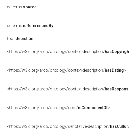
dcterms:
source
dcterms:
isReferencedBy
foaf:
depiction
<https://w3id.org/arco/ontology/context-description/
hasCopyrigh
<https://w3id.org/arco/ontology/context-description/
hasDating
>
<https://w3id.org/arco/ontology/context-description/
hasResponsib
<https://w3id.org/arco/ontology/core/
isComponentOf
>
<https://w3id.org/arco/ontology/denotative-description/
hasCultur