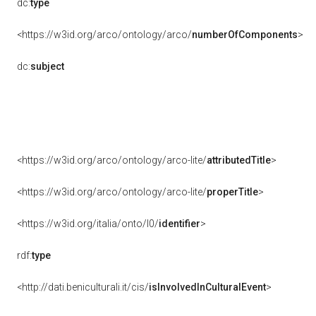
dc:
type
<https://w3id.org/arco/ontology/arco/
numberOfComponents
>
dc:
subject
<https://w3id.org/arco/ontology/arco-lite/
attributedTitle
>
<https://w3id.org/arco/ontology/arco-lite/
properTitle
>
<https://w3id.org/italia/onto/l0/
identifier
>
rdf:
type
<http://dati.beniculturali.it/cis/
isInvolvedInCulturalEvent
>