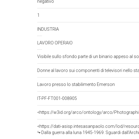
negativo
1
INDUSTRIA
LAVORO OPERAIO
Visibile sullo sfondo parte di un binario appeso al sof
Donne al lavoro sui componenti di televisori nello s
Lavoro presso lo stabilimento Emerson
IT-PF-FT001-008905
<https://w3id.org/arco/ontology/arco/Photographi
<https://dati-asisp.intesasanpaolo.com/lod/resou
Dalla guerra alla luna 1945-1969. Sguardi dall'Archi