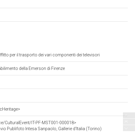
fitto per il trasporto dei vari componenti dei televisori
tabilimento della Emerson di Firenze
cHeritage>
rce/CulturalEvent/IT-PF-MST001-000018>
vio Publifoto Intesa Sanpaolo, Gallerie d'Italia (Torino)