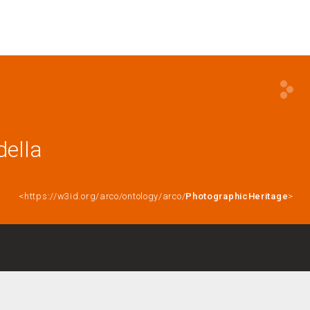
della
<https://w3id.org/arco/ontology/arco/
PhotographicHeritage
>