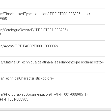
urce/TimeIndexedTypedLocation/IT-PF-FT001-008905-shot>
08905
urce/CatalogueRecordF/IT-PF-FT001-008905>
5
urce/Agent/IT-PF-EACCPF0001-000002>
e/MaterialOrTechnique/gelatina-ai-sali-dargento-pellicola-acetato>
ce/TechnicalCharacteristic/colore>
urce/PhotographicDocumentation/IT-PF-FT001-008905_1>
IT-PF-FT001-008905