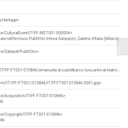
cHeritage>
rce/CulturalEvent/IT-PF-MST001-000004>
cala nell'Archivio Publifoto Intesa Sanpaolo, Gallerie d'Italia (Milano)
ce/Dataset/Publifoto>
<https://asisp.intesasanpaolo.com/publifoto/detail/IT-PF-FT001-010846/emanuela-di-castelbarco-toscanini-al-teatro-alla-scala-la-sera-dell-inaugurazione-della-stagione-lirica-1960-1961-con-l-opera-poliuto-di-gaetano-donizetti-diretta-da-antonino-votto-con-la-regia-di-herbert-graf>
e-h//IT/PF/FT001/010846/IT.PF.FT001.010846.0001.jpg>
rce/Acquisition/IT-PF-FT001-010846>
46
rce/Copyright/IT-PF-FT001-010846>
846