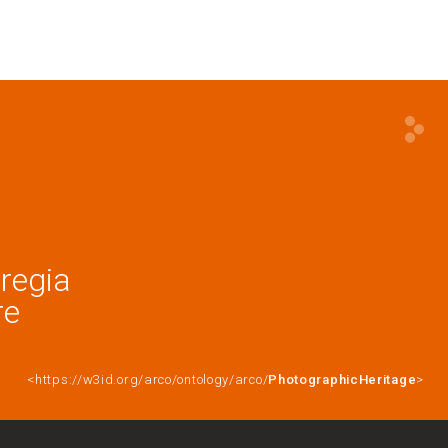
 regia
re
<https://w3id.org/arco/ontology/arco/
PhotographicHeritage
>