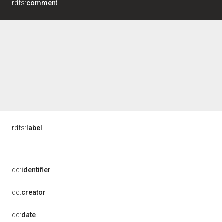
rdfs:
comment
rdfs:
label
dc:
identifier
dc:
creator
dc:
date