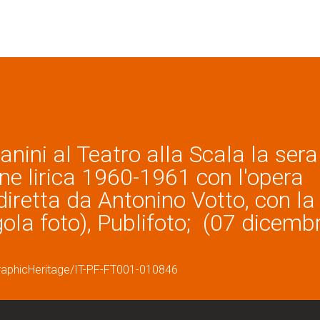
ini al Teatro alla Scala la sera
one lirica 1960-1961 con l'opera
 diretta da Antonino Votto, con la
gola foto), Publifoto; (07 dicemb
graphicHeritage/IT-PF-FT001-010846