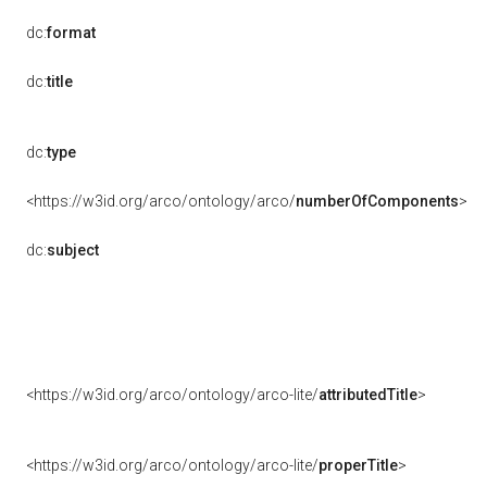
dc:
format
dc:
title
dc:
type
<https://w3id.org/arco/ontology/arco/
numberOfComponents
>
dc:
subject
<https://w3id.org/arco/ontology/arco-lite/
attributedTitle
>
<https://w3id.org/arco/ontology/arco-lite/
properTitle
>