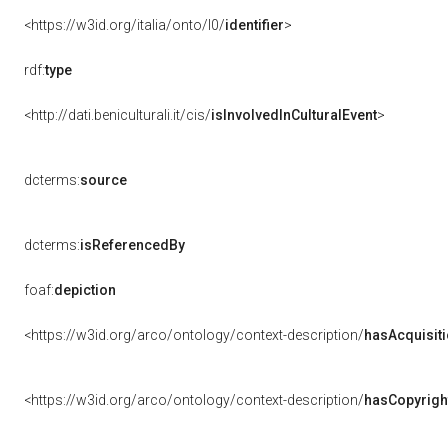
<https://w3id.org/italia/onto/l0/
identifier
>
rdf:
type
<http://dati.beniculturali.it/cis/
isInvolvedInCulturalEvent
>
dcterms:
source
dcterms:
isReferencedBy
foaf:
depiction
<https://w3id.org/arco/ontology/context-description/
hasAcquisit
<https://w3id.org/arco/ontology/context-description/
hasCopyrigh