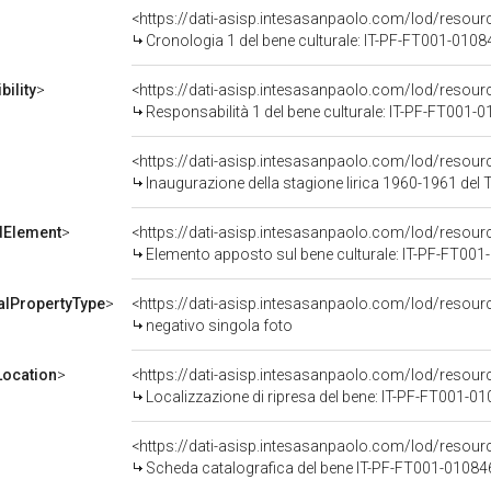
<https://dati-asisp.intesasanpaolo.com/lod/resou
Cronologia 1 del bene culturale: IT-PF-FT001-0108
ility
>
<https://dati-asisp.intesasanpaolo.com/lod/resour
Responsabilità 1 del bene culturale: IT-PF-FT001-
<https://dati-asisp.intesasanpaolo.com/lod/resou
Inaugurazione della stagione lirica 1960-1961 del Teatro alla Scala con l'opera "Poliuto" di Gaetan
dElement
>
<https://dati-asisp.intesasanpaolo.com/lod/resour
Elemento apposto sul bene culturale: IT-PF-FT00
alPropertyType
>
<https://dati-asisp.intesasanpaolo.com/lod/resour
negativo singola foto
ocation
>
<https://dati-asisp.intesasanpaolo.com/lod/reso
Localizzazione di ripresa del bene: IT-PF-FT001-0
<https://dati-asisp.intesasanpaolo.com/lod/reso
Scheda catalografica del bene IT-PF-FT001-01084