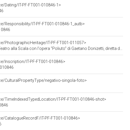
rce/Dating/IT-PF-FT001-010846-1>
46
ce/Responsibility/IT-PF-FT001-010846-1_autb>
010846
rce/PhotographicHeritage/IT-PF-FT001-011057>
o Donizetti, diretta da Antonino Votto con la regia di Herbert Graf (negativo - servizio fotografico), Publifoto; (07 dicembre 1960)
ce/Inscription/IT-PF-FT001-010846>
1-010846
ce/CulturalPropertyType/negativo-singola-foto>
urce/TimeIndexedTypedLocation/IT-PF-FT001-010846-shot>
10846
urce/CatalogueRecordF/IT-PF-FT001-010846>
6