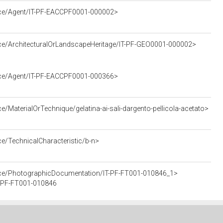
urce/Agent/IT-PF-EACCPF0001-000002>
rce/ArchitecturalOrLandscapeHeritage/IT-PF-GEO0001-000002>
urce/Agent/IT-PF-EACCPF0001-000366>
e/MaterialOrTechnique/gelatina-ai-sali-dargento-pellicola-acetato>
ce/TechnicalCharacteristic/b-n>
urce/PhotographicDocumentation/IT-PF-FT001-010846_1>
IT-PF-FT001-010846