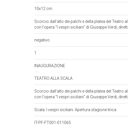
10x12 cm
Scorcio dall'alto dei palchi e della platea del Teatro 
con l'opera "I vespri siciliani" di Giuseppe Verdi, dire
negativo
1
INAUGURAZIONE
TEATRO ALLA SCALA
Scorcio dall'alto dei palchi e della platea del Teatro 
con l'opera "I vespri siciliani" di Giuseppe Verdi, dire
Scala: I vespri siciliani. Apertura stagione lirica
IT-PF-FT001-011065