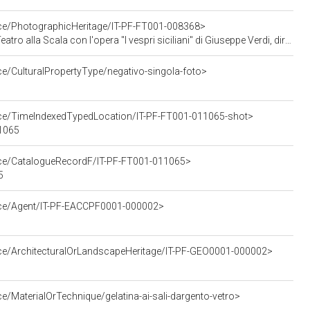
rce/PhotographicHeritage/IT-PF-FT001-008368>
Giuseppe Verdi, diretta da Victor de Sabata, con la regia di Herbert Graf (negativo - servizio fotografico), Publifoto; (07 dicembre 1951)
ce/CulturalPropertyType/negativo-singola-foto>
urce/TimeIndexedTypedLocation/IT-PF-FT001-011065-shot>
11065
urce/CatalogueRecordF/IT-PF-FT001-011065>
5
urce/Agent/IT-PF-EACCPF0001-000002>
rce/ArchitecturalOrLandscapeHeritage/IT-PF-GEO0001-000002>
e/MaterialOrTechnique/gelatina-ai-sali-dargento-vetro>