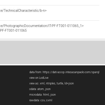
ce/TechnicalCharacteristic/b-n>
urce/PhotographicDocumentation/IT-PF-FT001-011065_1>
IT-PF-FT001-011065
data from:
https://dati-asisp.intesasanpaolo.com/sparql
view on LodLive
view as:
xml
,
ntriples
,
turtle
,
ld+json
odata:
atom
,
json
microdata:
html
,
json
rawdata:
csv
,
cxml