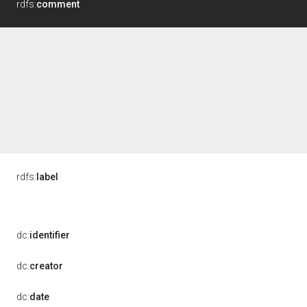
rdfs:
comment
rdfs:
label
dc:
identifier
dc:
creator
dc:
date