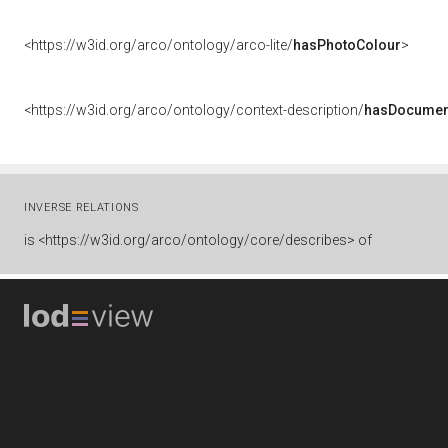
<https://w3id.org/arco/ontology/arco-lite/
hasPhotoColour
>
<https://w3id.org/arco/ontology/context-description/
hasDocumen
INVERSE RELATIONS
is
<https://w3id.org/arco/ontology/core/describes> of