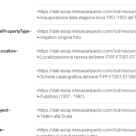
<https://dati-asisp.intesasanpaolo.com/lod/resou
Inaugurazione della stagione lirica 1951-1952 del Teatro alla Scala con l'opera "I vespri siciliani" di 
alPropertyType
>
<https://dati-asisp.intesasanpaolo.com/lod/resour
negativo singola foto
ocation
>
<https://dati-asisp.intesasanpaolo.com/lod/reso
Localizzazione di ripresa del bene: IT-PF-FT001-0
<https://dati-asisp.intesasanpaolo.com/lod/reso
Scheda catalografica del bene IT-PF-FT001-01106
<https://dati-asisp.intesasanpaolo.com/lod/reso
Publifoto (1937 - 1981)
ject
>
<https://dati-asisp.intesasanpaolo.com/lod/resou
Teatro alla Scala
e
>
<https://dati-asisp.intesasanpaolo.com/lod/resourc