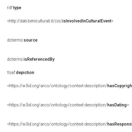
rdf:
type
<http://dati.beniculturali.it/cis/
isInvolvedInCulturalEvent
>
dcterms:
source
dcterms:
isReferencedBy
foaf:
depiction
<https://w3id.org/arco/ontology/context-description/
hasCopyrigh
<https://w3id.org/arco/ontology/context-description/
hasDating
>
<https://w3id.org/arco/ontology/context-description/
hasResponsib