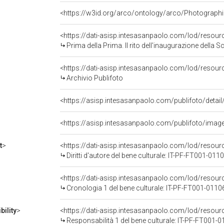
<https://w3id.org/arco/ontology/arco/Photographi
<https://dati-asisp.intesasanpaolo.com/lod/resou
Prima della Prima. Il rito dell'inaugurazione della S
<https://dati-asisp.intesasanpaolo.com/lod/resour
Archivio Publifoto
<https://asisp.intesasanpaolo.com/publifoto/imag
t
>
<https://dati-asisp.intesasanpaolo.com/lod/resou
Diritti d'autore del bene culturale: IT-PF-FT001-011
<https://dati-asisp.intesasanpaolo.com/lod/resou
Cronologia 1 del bene culturale: IT-PF-FT001-0110
ility
>
<https://dati-asisp.intesasanpaolo.com/lod/resour
Responsabilità 1 del bene culturale: IT-PF-FT001-