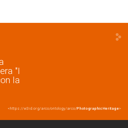
la
era "I
con la
<https://w3id.org/arco/ontology/arco/
PhotographicHeritage
>