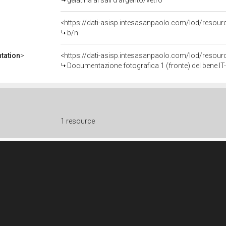
gelatina ai sali d'argento/vetro
<https://dati-asisp.intesasanpaolo.com/lod/resour
b/n
tation
>
<https://dati-asisp.intesasanpaolo.com/lod/reso
Documentazione fotografica 1 (fronte) del bene 
1 resource