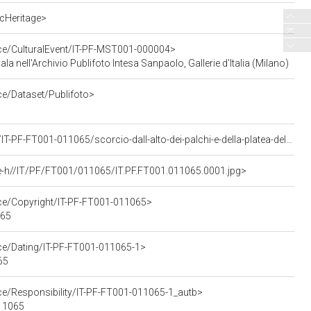
cHeritage>
rce/CulturalEvent/IT-PF-MST001-000004>
cala nell'Archivio Publifoto Intesa Sanpaolo, Gallerie d'Italia (Milano)
ce/Dataset/Publifoto>
<https://asisp.intesasanpaolo.com/publifoto/detail/IT-PF-FT001-011065/scorcio-dall-alto-dei-palchi-e-della-platea-del-teatro-alla-scala-la-sera-dell-inaugurazione-della-stagione-lirica-1951-1952-con-l-opera-i-vespri-siciliani-di-giuseppe-verdi-diretta-da-victor-de-sabata-con-la-regia-di-herbert-graf>
e-h//IT/PF/FT001/011065/IT.PF.FT001.011065.0001.jpg>
rce/Copyright/IT-PF-FT001-011065>
065
rce/Dating/IT-PF-FT001-011065-1>
65
ce/Responsibility/IT-PF-FT001-011065-1_autb>
011065