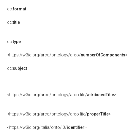
dc:
format
dc:
title
dc:
type
<https://w3id.org/arco/ontology/arco/
numberOfComponents
>
dc:
subject
<https://w3id.org/arco/ontology/arco-lite/
attributedTitle
>
<https://w3id.org/arco/ontology/arco-lite/
properTitle
>
<https://w3id.org/italia/onto/l0/
identifier
>