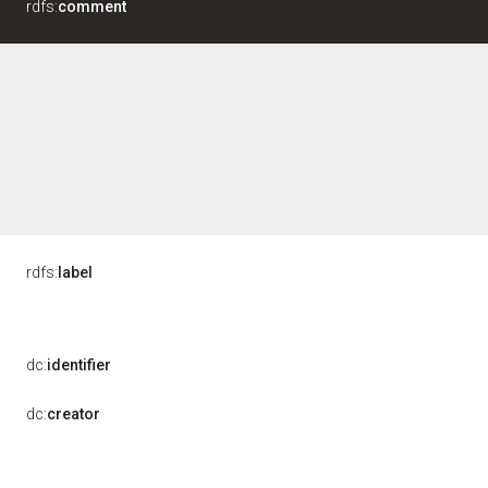
rdfs:
comment
rdfs:
label
dc:
identifier
dc:
creator