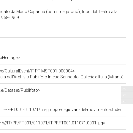
dato da Mario Capanna (con il megafono), fuori dal Teatro alla
a 1968-1969
cHeritage>
rce/CulturalEvent/IT-PF-MST001-000004>
cala nell'Archivio Publifoto Intesa Sanpaolo, Gallerie d'Italia (Milano)
ce/Dataset/Publifoto>
<https://asisp.intesasanpaolo.com/publifoto/detail/IT-PF-FT001-011071/un-gruppo-di-giovani-del-movimento-studentesco-guidato-da-mario-capanna-con-il-megafono-fuori-dal-teatro-alla-scala-la-sera-dell-inaugurazione-della-stagione-lirica-1968-1969>
e-h//IT/PF/FT001/011071/IT.PF.FT001.011071.0001.jpg>