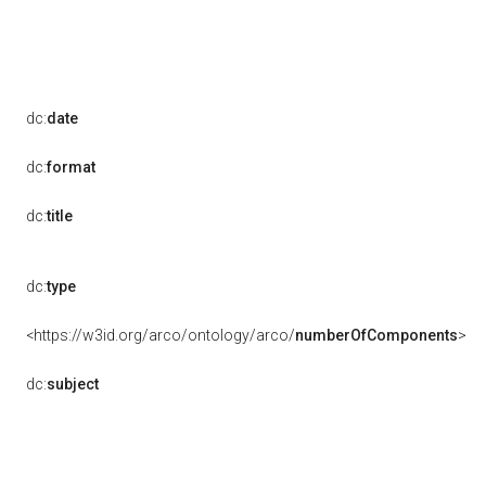
dc:
date
dc:
format
dc:
title
dc:
type
<https://w3id.org/arco/ontology/arco/
numberOfComponents
>
dc:
subject