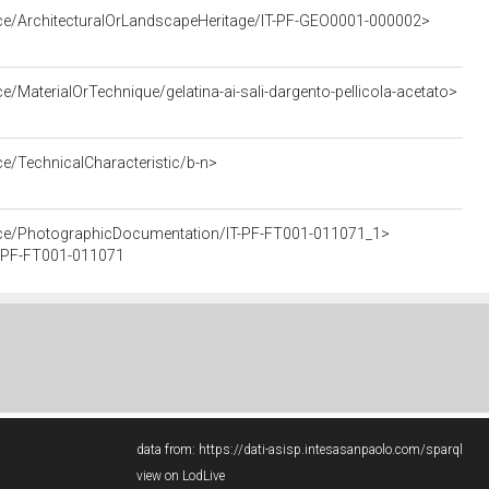
rce/ArchitecturalOrLandscapeHeritage/IT-PF-GEO0001-000002>
e/MaterialOrTechnique/gelatina-ai-sali-dargento-pellicola-acetato>
ce/TechnicalCharacteristic/b-n>
urce/PhotographicDocumentation/IT-PF-FT001-011071_1>
IT-PF-FT001-011071
data from:
https://dati-asisp.intesasanpaolo.com/sparql
view on LodLive