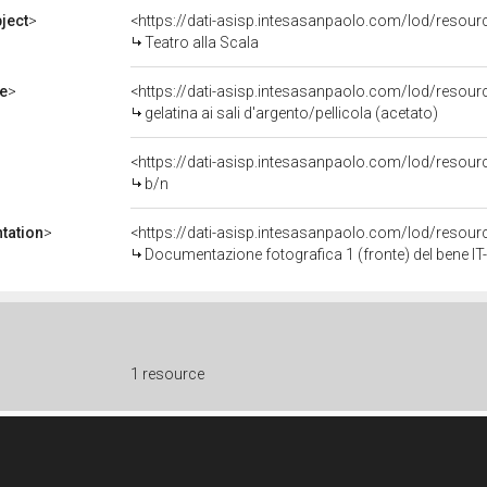
ject
>
<https://dati-asisp.intesasanpaolo.com/lod/resou
Teatro alla Scala
e
>
<https://dati-asisp.intesasanpaolo.com/lod/resourc
gelatina ai sali d'argento/pellicola (acetato)
<https://dati-asisp.intesasanpaolo.com/lod/resour
b/n
tation
>
<https://dati-asisp.intesasanpaolo.com/lod/reso
Documentazione fotografica 1 (fronte) del bene 
1 resource