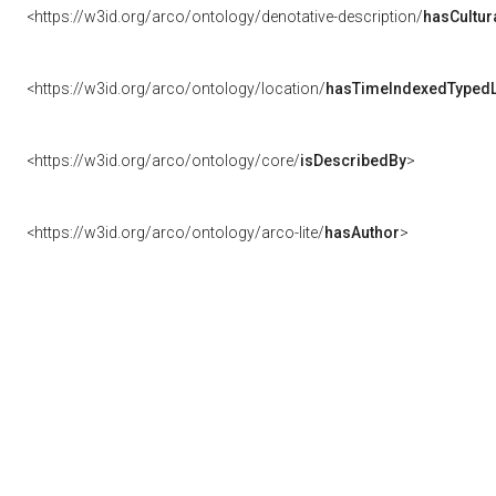
<https://w3id.org/arco/ontology/denotative-description/
hasCultur
<https://w3id.org/arco/ontology/location/
hasTimeIndexedTypedL
<https://w3id.org/arco/ontology/core/
isDescribedBy
>
<https://w3id.org/arco/ontology/arco-lite/
hasAuthor
>