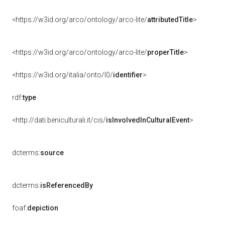
<https://w3id.org/arco/ontology/arco-lite/
attributedTitle
>
<https://w3id.org/arco/ontology/arco-lite/
properTitle
>
<https://w3id.org/italia/onto/l0/
identifier
>
rdf:
type
<http://dati.beniculturali.it/cis/
isInvolvedInCulturalEvent
>
dcterms:
source
dcterms:
isReferencedBy
foaf:
depiction