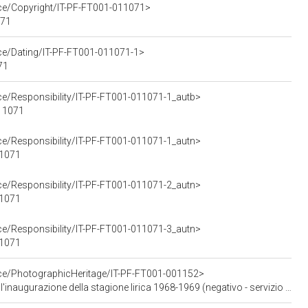
rce/Copyright/IT-PF-FT001-011071>
071
rce/Dating/IT-PF-FT001-011071-1>
71
ce/Responsibility/IT-PF-FT001-011071-1_autb>
011071
ce/Responsibility/IT-PF-FT001-011071-1_autn>
11071
ce/Responsibility/IT-PF-FT001-011071-2_autn>
11071
ce/Responsibility/IT-PF-FT001-011071-3_autn>
11071
rce/PhotographicHeritage/IT-PF-FT001-001152>
negativo - servizio fotografico), Petrelli, Tino; La Porta, Mario; De Martino, Carlo; Giordano, Nicola; , Publifoto; (07 dicembre 1968)