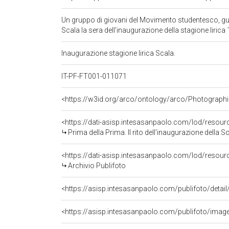
Un gruppo di giovani del Movimento studentesco, gui
Scala la sera dell'inaugurazione della stagione liric
Inaugurazione stagione lirica Scala.
IT-PF-FT001-011071
<https://w3id.org/arco/ontology/arco/Photographi
<https://dati-asisp.intesasanpaolo.com/lod/resou
Prima della Prima. Il rito dell'inaugurazione della S
<https://dati-asisp.intesasanpaolo.com/lod/resour
Archivio Publifoto
<https://asisp.intesasanpaolo.com/publifoto/imag