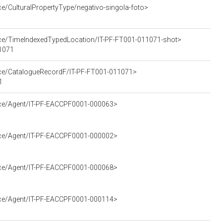
ce/CulturalPropertyType/negativo-singola-foto>
urce/TimeIndexedTypedLocation/IT-PF-FT001-011071-shot>
11071
urce/CatalogueRecordF/IT-PF-FT001-011071>
1
urce/Agent/IT-PF-EACCPF0001-000063>
urce/Agent/IT-PF-EACCPF0001-000002>
urce/Agent/IT-PF-EACCPF0001-000068>
urce/Agent/IT-PF-EACCPF0001-000114>