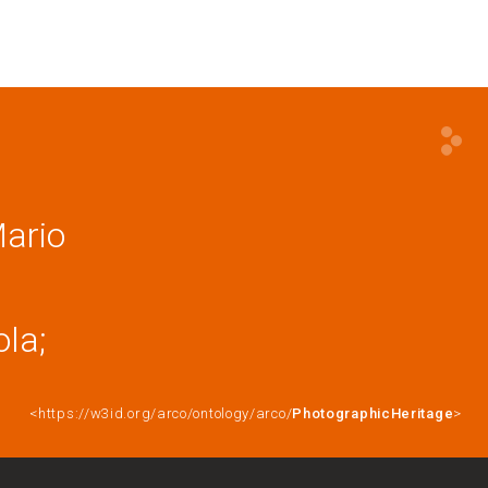
Mario
ola;
<https://w3id.org/arco/ontology/arco/
PhotographicHeritage
>