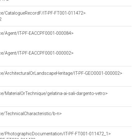
urce/CatalogueRecordF/IT-PF-FT001-011472>
2
urce/Agent/IT-PF-EACCPF0001-000084>
urce/Agent/IT-PF-EACCPF0001-000002>
rce/ArchitecturalOrLandscapeHeritage/IT-PF-GEO0001-000002>
e/MaterialOrTechnique/gelatina-ai-sali-dargento-vetro>
ce/TechnicalCharacteristic/b-n>
urce/PhotographicDocumentation/IT-PF-FT001-011472_1>