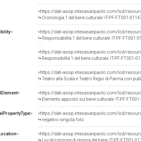
<https://dati-asisp.intesasanpaolo.com/lod/resou
Cronologia 1 del bene culturale: IT-PF-FT001-0114
ility
>
<https://dati-asisp.intesasanpaolo.com/lod/resour
Responsabilità 1 del bene culturale: IT-PF-FT001-
<https://dati-asisp.intesasanpaolo.com/lod/resour
Responsibilità 1 del bene culturale: IT-PF-FT001-0
<https://dati-asisp.intesasanpaolo.com/lod/resou
Teatro alla Scala e Teatro Regio di Parma con pubblico 
dElement
>
<https://dati-asisp.intesasanpaolo.com/lod/resour
Elemento apposto sul bene culturale: IT-PF-FT00
alPropertyType
>
<https://dati-asisp.intesasanpaolo.com/lod/resour
negativo singola foto
ocation
>
<https://dati-asisp.intesasanpaolo.com/lod/reso
Localizzazione di ripresa del bene: IT-PF-FT001-0