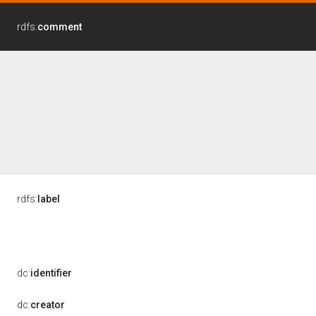
rdfs:
comment
rdfs:
label
dc:
identifier
dc:
creator