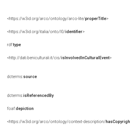
<https://w3id.org/arco/ontology/arco-lite/
properTitle
>
<https://w3id.org/italia/onto/l0/
identifier
>
rdf:
type
<http://dati.beniculturali.it/cis/
isInvolvedInCulturalEvent
>
dcterms:
source
dcterms:
isReferencedBy
foaf:
depiction
<https://w3id.org/arco/ontology/context-description/
hasCopyrigh