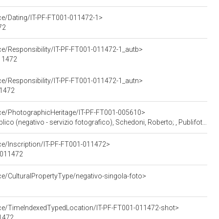
rce/Dating/IT-PF-FT001-011472-1>
72
ce/Responsibility/IT-PF-FT001-011472-1_autb>
011472
ce/Responsibility/IT-PF-FT001-011472-1_autn>
11472
rce/PhotographicHeritage/IT-PF-FT001-005610>
(negativo - servizio fotografico), Schedoni, Roberto; , Publifoto; (1949)
ce/Inscription/IT-PF-FT001-011472>
1-011472
ce/CulturalPropertyType/negativo-singola-foto>
urce/TimeIndexedTypedLocation/IT-PF-FT001-011472-shot>
11472