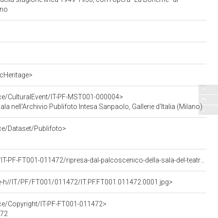
ano
cHeritage>
rce/CulturalEvent/IT-PF-MST001-000004>
cala nell'Archivio Publifoto Intesa Sanpaolo, Gallerie d'Italia (Milano)
ce/Dataset/Publifoto>
<https://asisp.intesasanpaolo.com/publifoto/detail/IT-PF-FT001-011472/ripresa-dal-palcoscenico-della-sala-del-teatro-alla-scala-gremita-di-pubblico-sul-podio-il-direttore-victor-de-sabata-circondato-dall-orchestra-la-sera-dell-inaugurazione-della-stagione-lirica-1949-1950-con-l-opera-la-boheme-di-giacomo-puccini-con-la-regia-di-giovacchino-forzano>
e-h//IT/PF/FT001/011472/IT.PF.FT001.011472.0001.jpg>
rce/Copyright/IT-PF-FT001-011472>
472