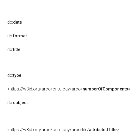
dc:
date
dc:
format
dc:
title
dc:
type
<https://w3id.org/arco/ontology/arco/
numberOfComponents
>
dc:
subject
<https://w3id.org/arco/ontology/arco-lite/
attributedTitle
>