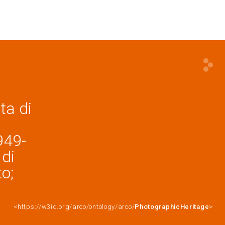
ta di
949-
 di
to;
<https://w3id.org/arco/ontology/arco/
PhotographicHeritage
>