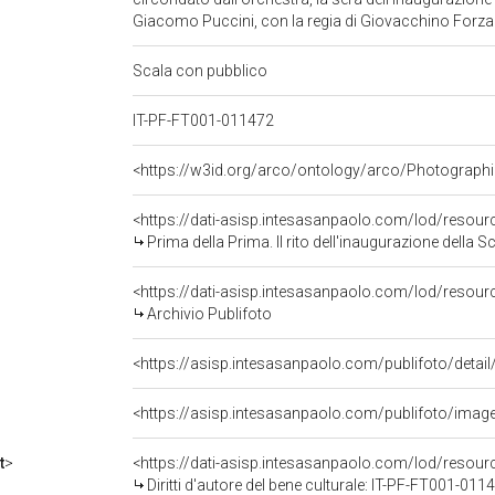
Giacomo Puccini, con la regia di Giovacchino Forz
Scala con pubblico
IT-PF-FT001-011472
<https://w3id.org/arco/ontology/arco/Photographi
<https://dati-asisp.intesasanpaolo.com/lod/resou
Prima della Prima. Il rito dell'inaugurazione della S
<https://dati-asisp.intesasanpaolo.com/lod/resour
Archivio Publifoto
<https://asisp.intesasanpaolo.com/publifoto/imag
t
>
<https://dati-asisp.intesasanpaolo.com/lod/resou
Diritti d'autore del bene culturale: IT-PF-FT001-011