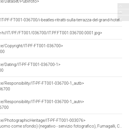
ce/Dataset/Publifoto>
<https://asisp.intesasanpaolo.com/publifoto/detail/IT-PF-FT001-036700/i-beatles-ritratti-sulla-terrazza-del-grand-hotel-duomo-a-milano-sullo-sfondo-le-guglie-della-cattedrale>
e-h//IT/PF/FT001/036700/IT.PF.FT001.036700.0001.jpg>
rce/Copyright/IT-PF-FT001-036700>
700
rce/Dating/IT-PF-FT001-036700-1>
00
ce/Responsibility/IT-PF-FT001-036700-1_autb>
036700
ce/Responsibility/IT-PF-FT001-036700-1_autn>
36700
rce/PhotographicHeritage/IT-PF-FT001-003076>
do) (negativo - servizio fotografico), Fumagalli, Carlo; , Publifoto; (24 giugno 1965)