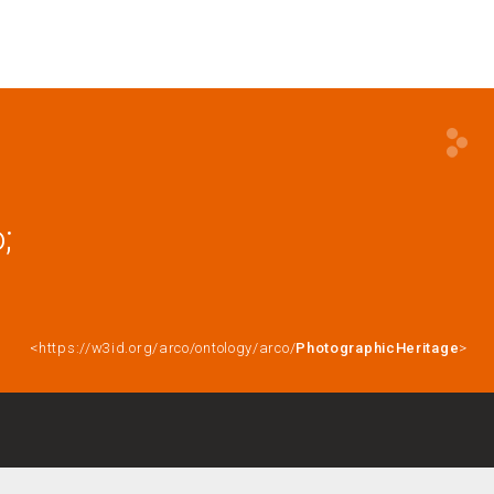
;
<https://w3id.org/arco/ontology/arco/
PhotographicHeritage
>