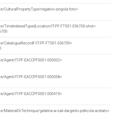
ce/CulturalPropertyType/negativo-singola-foto>
urce/TimeIndexedTypedLocation/IT-PF-FT001-036700-shot>
36700
urce/CatalogueRecordF/IT-PF-FT001-036700>
0
urce/Agent/IT-PF-EACCPF0001-000002>
urce/Agent/IT-PF-EACCPF0001-000058>
urce/Agent/IT-PF-EACCPF0001-000419>
e/MaterialOrTechnique/gelatina-ai-sali-dargento-pellicola-acetato>