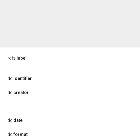
rdfs:
label
dc:
identifier
dc:
creator
dc:
date
dc:
format