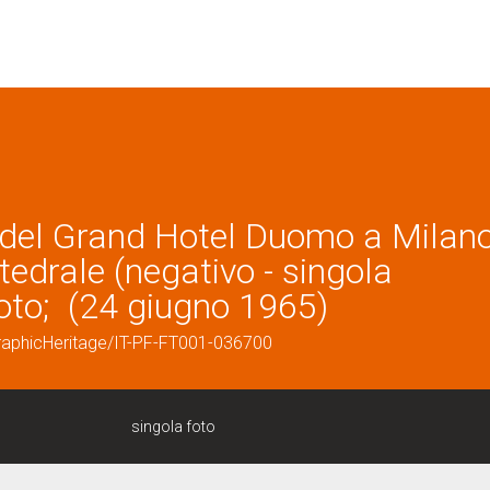
za del Grand Hotel Duomo a Milano
ttedrale (negativo - singola
ifoto; (24 giugno 1965)
graphicHeritage/IT-PF-FT001-036700
singola foto