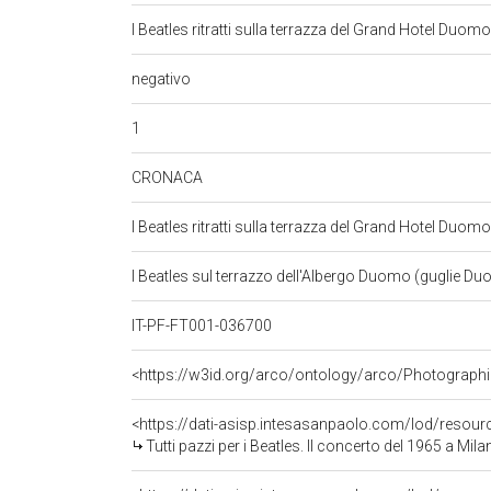
I Beatles ritratti sulla terrazza del Grand Hotel Duomo
negativo
1
CRONACA
I Beatles ritratti sulla terrazza del Grand Hotel Duomo
I Beatles sul terrazzo dell'Albergo Duomo (guglie
IT-PF-FT001-036700
<https://w3id.org/arco/ontology/arco/Photographi
<https://dati-asisp.intesasanpaolo.com/lod/resou
Tutti pazzi per i Beatles. Il concerto del 1965 a Milan