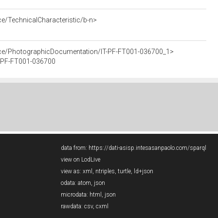
ce/TechnicalCharacteristic/b-n>
urce/PhotographicDocumentation/IT-PF-FT001-036700_1>
IT-PF-FT001-036700
data from:
https://dati-asisp.intesasanpaolo.com/sparql
view on LodLive
view as:
xml
,
ntriples
,
turtle
,
ld+json
odata:
atom
,
json
microdata:
html
,
json
rawdata:
csv
,
cxml