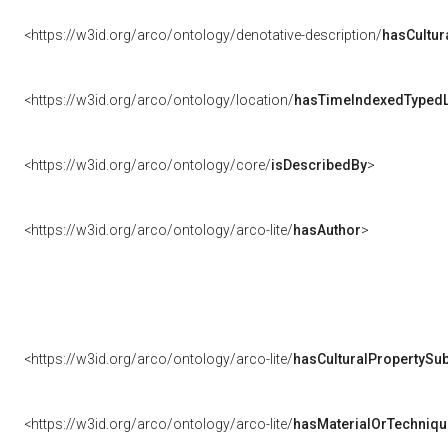
<https://w3id.org/arco/ontology/denotative-description/
hasCultur
<https://w3id.org/arco/ontology/location/
hasTimeIndexedTypedL
<https://w3id.org/arco/ontology/core/
isDescribedBy
>
<https://w3id.org/arco/ontology/arco-lite/
hasAuthor
>
<https://w3id.org/arco/ontology/arco-lite/
hasCulturalPropertySub
<https://w3id.org/arco/ontology/arco-lite/
hasMaterialOrTechniqu