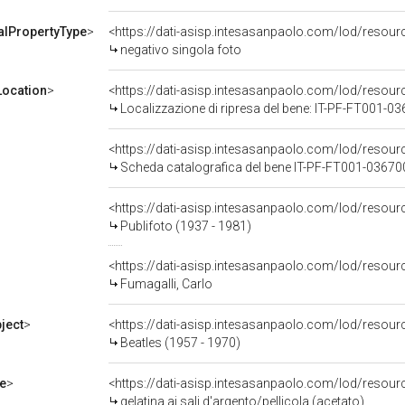
alPropertyType
>
<https://dati-asisp.intesasanpaolo.com/lod/resour
negativo singola foto
ocation
>
<https://dati-asisp.intesasanpaolo.com/lod/reso
Localizzazione di ripresa del bene: IT-PF-FT001-0
<https://dati-asisp.intesasanpaolo.com/lod/reso
Scheda catalografica del bene IT-PF-FT001-03670
<https://dati-asisp.intesasanpaolo.com/lod/reso
Publifoto (1937 - 1981)
<https://dati-asisp.intesasanpaolo.com/lod/reso
Fumagalli, Carlo
ject
>
<https://dati-asisp.intesasanpaolo.com/lod/reso
Beatles (1957 - 1970)
e
>
<https://dati-asisp.intesasanpaolo.com/lod/resourc
gelatina ai sali d'argento/pellicola (acetato)