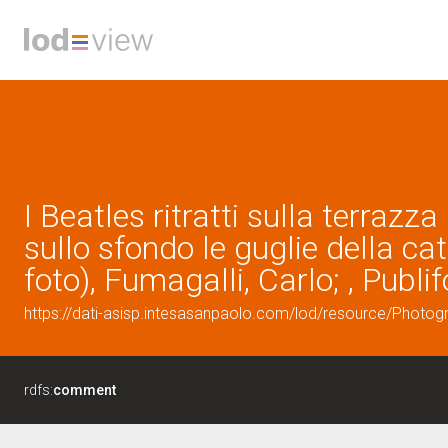
I Beatles ritratti sulla terraz
sullo sfondo le guglie della ca
foto), Fumagalli, Carlo; , Publ
https://dati-asisp.intesasanpaolo.com/lod/resource/Photo
rdfs:
comment