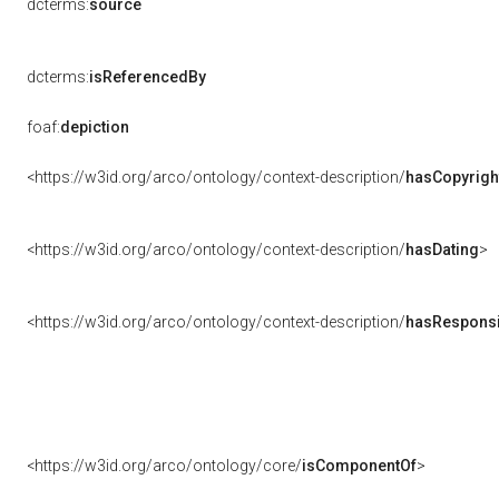
dcterms:
source
dcterms:
isReferencedBy
foaf:
depiction
<https://w3id.org/arco/ontology/context-description/
hasCopyrigh
<https://w3id.org/arco/ontology/context-description/
hasDating
>
<https://w3id.org/arco/ontology/context-description/
hasResponsib
<https://w3id.org/arco/ontology/core/
isComponentOf
>