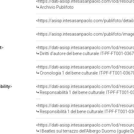
<https://dati-asisp.intesasanpaolo.com/lod/resour
Archivio Publifoto
<https://asisp.intesasanpaolo.com/publifoto/imag
t
>
<https://dati-asisp.intesasanpaolo.com/lod/resou
Diritti d'autore del bene culturale: IT-PF-FT001-036
<https://dati-asisp.intesasanpaolo.com/lod/resou
Cronologia 1 del bene culturale: IT-PF-FT001-0367
ility
>
<https://dati-asisp.intesasanpaolo.com/lod/resour
Responsabilità 1 del bene culturale: IT-PF-FT001-
<https://dati-asisp.intesasanpaolo.com/lod/resour
Responsibilità 1 del bene culturale: IT-PF-FT001-0
<https://dati-asisp.intesasanpaolo.com/lod/resou
I Beatles sul terrazzo dell'Albergo Duomo (guglie Duomo come sfon