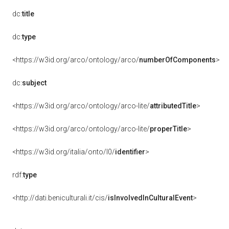
dc:
title
dc:
type
<https://w3id.org/arco/ontology/arco/
numberOfComponents
>
dc:
subject
<https://w3id.org/arco/ontology/arco-lite/
attributedTitle
>
<https://w3id.org/arco/ontology/arco-lite/
properTitle
>
<https://w3id.org/italia/onto/l0/
identifier
>
rdf:
type
<http://dati.beniculturali.it/cis/
isInvolvedInCulturalEvent
>