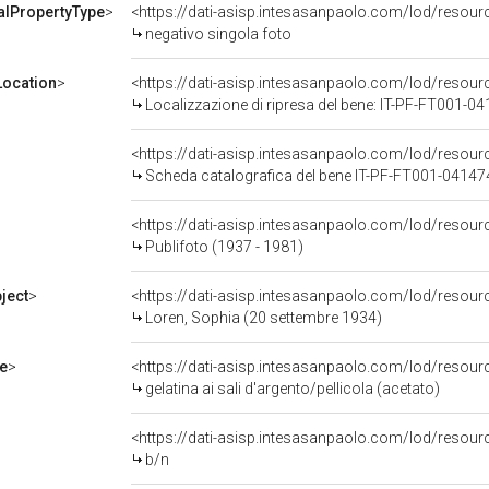
alPropertyType
>
<https://dati-asisp.intesasanpaolo.com/lod/resour
negativo singola foto
ocation
>
<https://dati-asisp.intesasanpaolo.com/lod/reso
Localizzazione di ripresa del bene: IT-PF-FT001-0
<https://dati-asisp.intesasanpaolo.com/lod/reso
Scheda catalografica del bene IT-PF-FT001-04147
<https://dati-asisp.intesasanpaolo.com/lod/reso
Publifoto (1937 - 1981)
ject
>
<https://dati-asisp.intesasanpaolo.com/lod/reso
Loren, Sophia (20 settembre 1934)
e
>
<https://dati-asisp.intesasanpaolo.com/lod/resourc
gelatina ai sali d'argento/pellicola (acetato)
<https://dati-asisp.intesasanpaolo.com/lod/resour
b/n