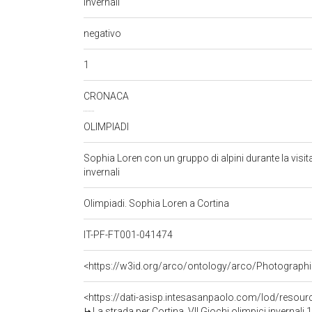
invernali
negativo
1
CRONACA
OLIMPIADI
Sophia Loren con un gruppo di alpini durante la visita
invernali
Olimpiadi. Sophia Loren a Cortina
IT-PF-FT001-041474
<https://w3id.org/arco/ontology/arco/Photographi
<https://dati-asisp.intesasanpaolo.com/lod/resou
La strada per Cortina. VII Giochi olimpici invernali 1