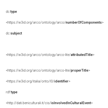
dc:
type
<https://w3id.org/arco/ontology/arco/
numberOfComponents
>
dc:
subject
<https://w3id.org/arco/ontology/arco-lite/
attributedTitle
>
<https://w3id.org/arco/ontology/arco-lite/
properTitle
>
<https://w3id.org/italia/onto/l0/
identifier
>
rdf:
type
<http://dati.beniculturali.it/cis/
isInvolvedInCulturalEvent
>