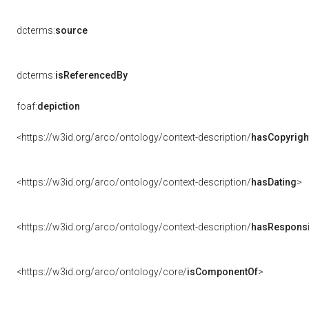
dcterms:
source
dcterms:
isReferencedBy
foaf:
depiction
<https://w3id.org/arco/ontology/context-description/
hasCopyrigh
<https://w3id.org/arco/ontology/context-description/
hasDating
>
<https://w3id.org/arco/ontology/context-description/
hasResponsib
<https://w3id.org/arco/ontology/core/
isComponentOf
>