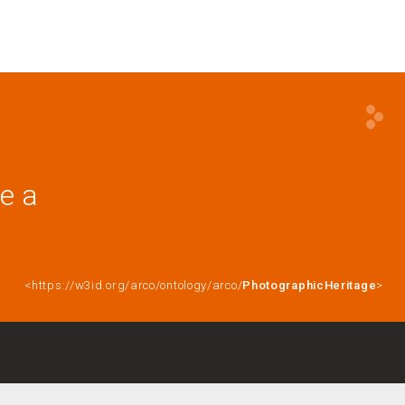
ce a
<https://w3id.org/arco/ontology/arco/
PhotographicHeritage
>