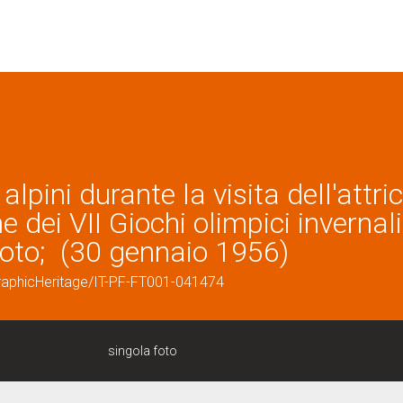
pini durante la visita dell'attri
dei VII Giochi olimpici invernali
ifoto; (30 gennaio 1956)
graphicHeritage/IT-PF-FT001-041474
singola foto