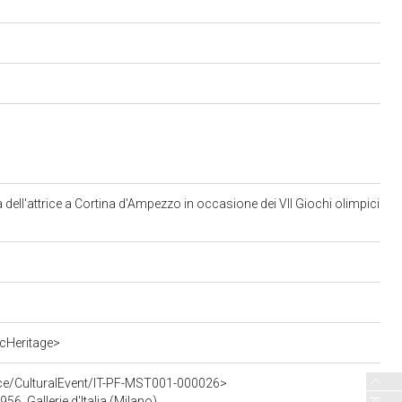
 dell'attrice a Cortina d'Ampezzo in occasione dei VII Giochi olimpici
cHeritage>
rce/CulturalEvent/IT-PF-MST001-000026>
956, Gallerie d'Italia (Milano)