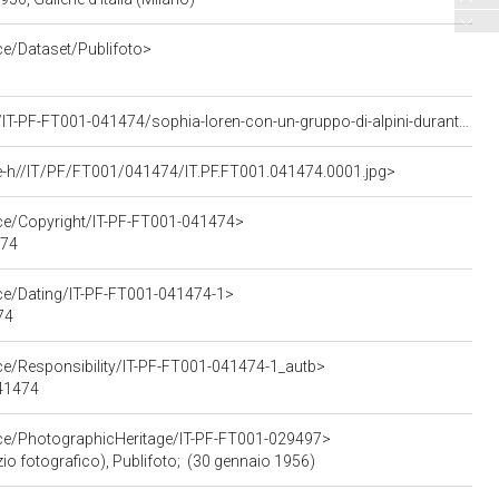
ce/Dataset/Publifoto>
<https://asisp.intesasanpaolo.com/publifoto/detail/IT-PF-FT001-041474/sophia-loren-con-un-gruppo-di-alpini-durante-la-visita-dell-attrice-a-cortina-d-ampezzo-in-occasione-dei-vii-giochi-olimpici-invernali>
e-h//IT/PF/FT001/041474/IT.PF.FT001.041474.0001.jpg>
rce/Copyright/IT-PF-FT001-041474>
474
rce/Dating/IT-PF-FT001-041474-1>
74
ce/Responsibility/IT-PF-FT001-041474-1_autb>
041474
rce/PhotographicHeritage/IT-PF-FT001-029497>
zio fotografico), Publifoto; (30 gennaio 1956)