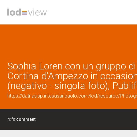
Sophia Loren con un gruppo di al
Cortina d'Ampezzo in occasione 
(negativo - singola foto), Publ
https://dati-asisp.intesasanpaolo.com/lod/resource/Photo
rdfs:
comment