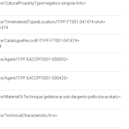
ce/CulturalPropertyType/negativo-singola-foto>
urce/TimeIndexedTypedLocation/IT-PF-FT001-041474-shot>
41474
urce/CatalogueRecordF/IT-PF-FT001-041474>
4
urce/Agent/IT-PF-EACCPF0001-000002>
urce/Agent/IT-PF-EACCPF0001-000423>
e/MaterialOrTechnique/gelatina-ai-sali-dargento-pellicola-acetato>
ce/TechnicalCharacteristic/b-n>