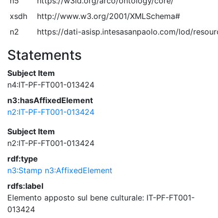
n5
https://w3id.org/arco/ontology/core/
xsdh
http://www.w3.org/2001/XMLSchema#
n2
https://dati-asisp.intesasanpaolo.com/lod/resou
Statements
Subject Item
n4:IT-PF-FT001-013424
n3:hasAffixedElement
n2:IT-PF-FT001-013424
Subject Item
n2:IT-PF-FT001-013424
rdf:type
n3:Stamp
n3:AffixedElement
rdfs:label
Elemento apposto sul bene culturale: IT-PF-FT001-
013424